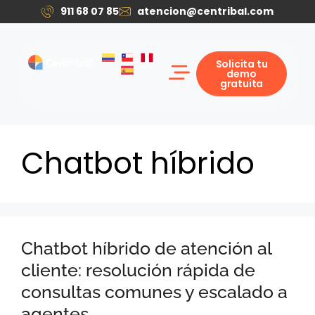
911 68 07 85
atencion@centribal.com
Solicita tu
demo
gratuita
Soluciones Digitales
Casos de éxito
Quiénes somos
Solicitar mi demo
Chatbot híbrido
Chatbot híbrido de atención al
cliente: resolución rápida de
consultas comunes y escalado a
agentes