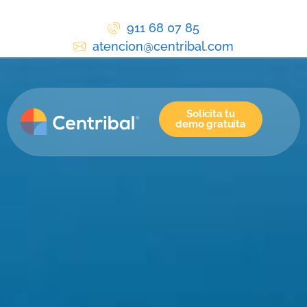
911 68 07 85
atencion@centribal.com
Solicita tu
demo gratuita