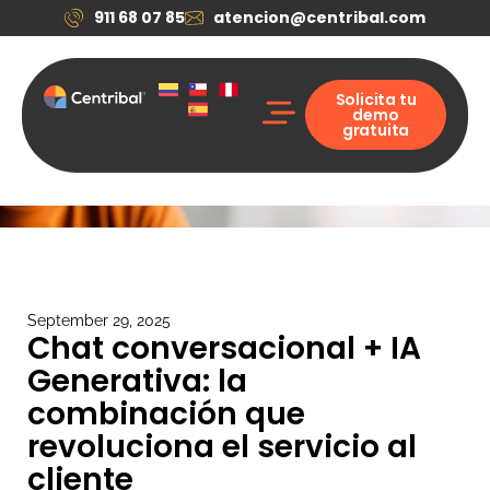
911 68 07 85
atencion@centribal.com
Solicita tu
demo
gratuita
Soluciones Digitales
Casos de éxito
Quiénes somos
Solicitar mi demo
September 29, 2025
Chat conversacional + IA
Generativa: la
combinación que
revoluciona el servicio al
cliente